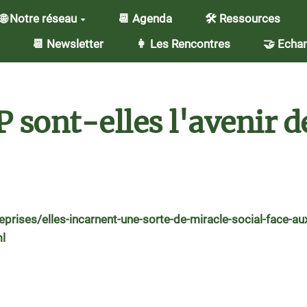
🌐 Notre réseau
📆 Agenda
🛠️ Ressources
📆 Newsletter
👩 Les Rencontres
🤝 Echan
OP sont-elles l'avenir 
prises/elles-incarnent-une-sorte-de-miracle-social-face-au
ml