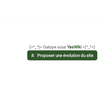
(>^_^)> Galope sous
YesWiki
<(^_^<)
Proposer une évolution du site