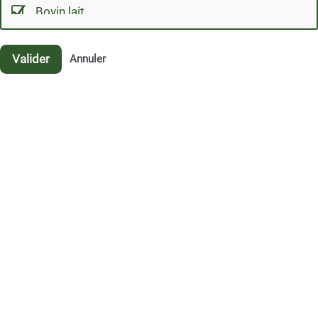
Bovin lait
Bovin viande
PPAM
Valider
Annuler
Petits ruminants lait
Petits ruminants viande
Porcin
SA
Viticulture
Volailles