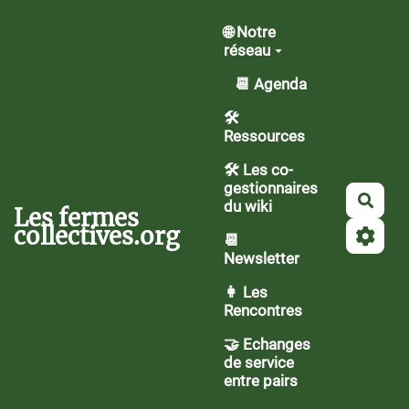
Aller au contenu principal
🌐 Notre
réseau
📆 Agenda
🛠️
Ressources
🛠 Les co-
gestionnaires
Rech
du wiki
Les fermes
collectives.org
📆
Newsletter
👩 Les
Rencontres
🤝 Echanges
de service
entre pairs