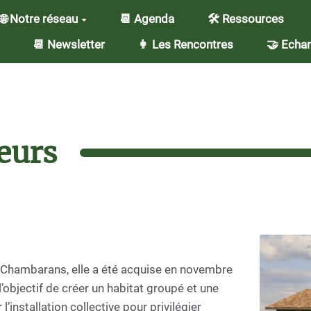
🌐 Notre réseau
📆 Agenda
🛠️ Ressources
📆 Newsletter
👩 Les Rencontres
🤝 Echan
eurs
s Chambarans, elle a été acquise en novembre
’objectif de créer un habitat groupé et une
l’installation collective pour privilégier