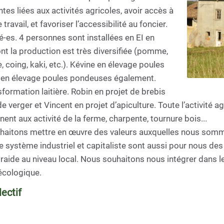
tes liées aux activités agricoles, avoir accès à
ravail, et favoriser l’accessibilité au foncier.
es. 4 personnes sont installées en EI en
ont la production est très diversifiée (pomme,
e, coing, kaki, etc.). Kévine en élevage poules
s en élevage poules pondeuses également.
formation laitière. Robin en projet de brebis
verger et Vincent en projet d’apiculture. Toute l’activité ag
nent aux activité de la ferme, charpente, tournure bois...
ouhaitons mettre en œuvre des valeurs auxquelles nous sommes
tre ce système industriel et capitaliste sont aussi pour nous
raide au niveau local. Nous souhaitons nous intégrer dans le t
écologique.
ectif