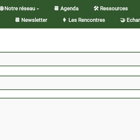
🌐 Notre réseau
📆 Agenda
🛠️ Ressources
📆 Newsletter
👩 Les Rencontres
🤝 Echan