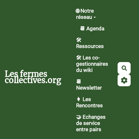
Aller au contenu principal
🌐 Notre
réseau
📆 Agenda
🛠️
Ressources
🛠 Les co-
gestionnaires
Rech
du wiki
Les fermes
collectives.org
📆
Newsletter
👩 Les
Rencontres
🤝 Echanges
de service
entre pairs