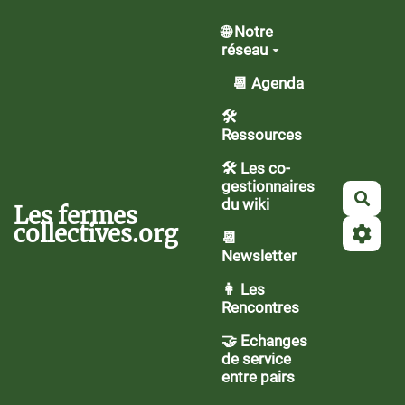
Aller au contenu principal
🌐 Notre
réseau
📆 Agenda
🛠️
Ressources
🛠 Les co-
gestionnaires
Rech
du wiki
Les fermes
collectives.org
📆
Newsletter
👩 Les
Rencontres
🤝 Echanges
de service
entre pairs