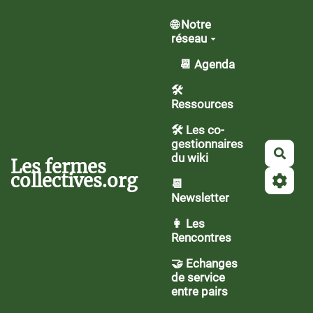
Aller au contenu principal
🌐 Notre
réseau
📆 Agenda
🛠️
Ressources
🛠 Les co-
gestionnaires
Rech
du wiki
Les fermes
collectives.org
📆
Newsletter
👩 Les
Rencontres
🤝 Echanges
de service
entre pairs