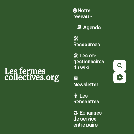
Aller au contenu principal
🌐 Notre
réseau
📆 Agenda
🛠️
Ressources
🛠 Les co-
gestionnaires
Rech
du wiki
Les fermes
collectives.org
📆
Newsletter
👩 Les
Rencontres
🤝 Echanges
de service
entre pairs