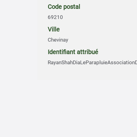
Code postal
69210
Ville
Chevinay
Identifiant attribué
RayanShahDiaLeParapluieAssociation