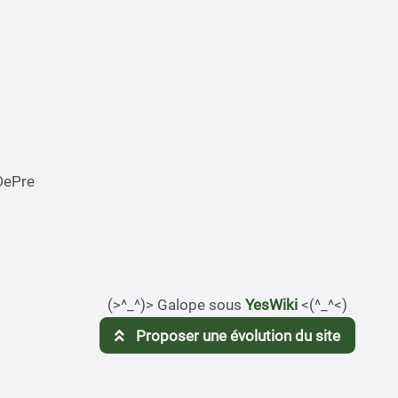
DePre
(>^_^)> Galope sous
YesWiki
<(^_^<)
Proposer une évolution du site