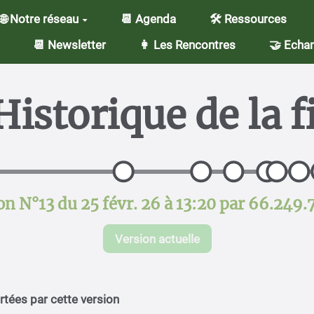
🌐 Notre réseau
📆 Agenda
🛠️ Ressources
📆 Newsletter
👩 Les Rencontres
🤝 Echan
Historique de la f
on N°13 du 25 févr. 26 à 13:20 par 66.249.
Version actuelle
tées par cette version