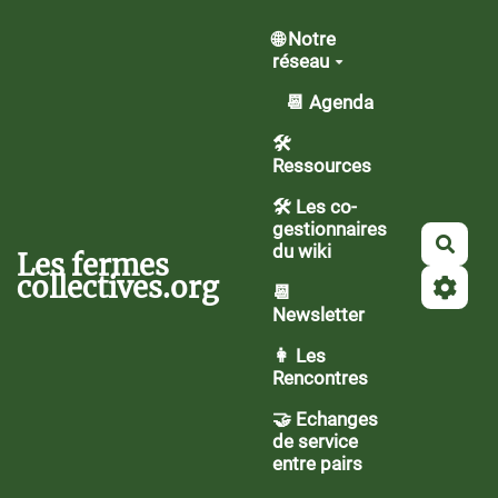
Aller au contenu principal
🌐 Notre
réseau
📆 Agenda
🛠️
Ressources
🛠 Les co-
gestionnaires
Rech
du wiki
Les fermes
collectives.org
📆
Newsletter
👩 Les
Rencontres
🤝 Echanges
de service
entre pairs