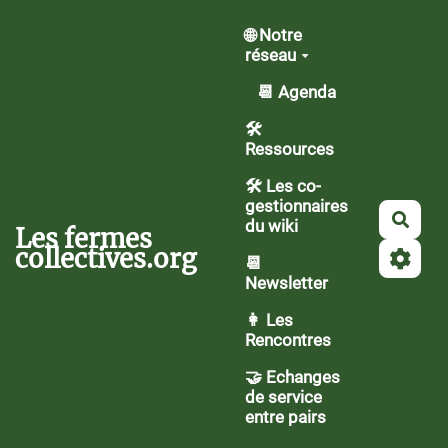
Aller au contenu principal
🌐 Notre
réseau
📆 Agenda
🛠️
Ressources
🛠 Les co-
gestionnaires
Rech
du wiki
Les fermes
collectives.org
📆
Newsletter
👩 Les
Rencontres
🤝 Echanges
de service
entre pairs