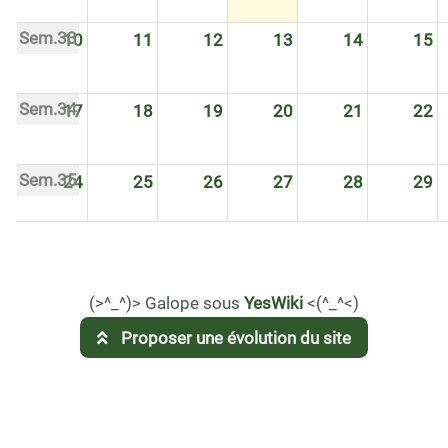
Sem.33
10
11
12
13
14
15
Sem.34
17
18
19
20
21
22
Sem.35
24
25
26
27
28
29
Sem.36
31
1
2
3
4
5
(>^_^)> Galope sous
YesWiki
<(^_^<)
Proposer une évolution du site