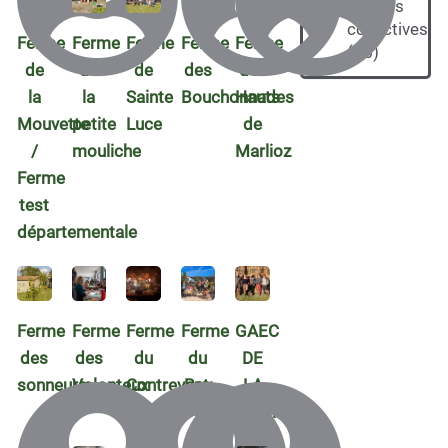
Fermes
collectives
Ferme
Ferme
Ferme
Ferme
Ferme
(
25
)
de
de
de
des
des
la
la
Sainte
Bouchonnades
Hauts
Mouvette
petite
Luce
de
/
mouliche
Marlioz
Ferme
test
départementale
Ferme
Ferme
Ferme
Ferme
GAEC
des
des
du
du
DE
sonneurs
Volonteux
Contrevent
Roy
LA
d'Espagne
LICORNE