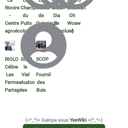
La
Le
Le
Rayan
Ricard
Rivoire
Champ
courtil
Shah-
Déborah
-
du
de
Dia
Oh
Centre
Puits
Quincieux
(le
Woaw
agroécologique
Parapluie)
!
RIOLO
SCEA
SCOP
Céline
le
Le
Les
Viel
Fournil
Fermes
Audon
des
Partagées
Buis
(>^_^)> Galope sous
YesWiki
<(^_^<)