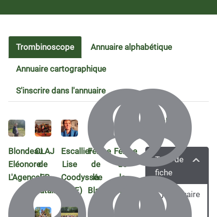
Trombinoscope
Annuaire alphabétique
Annuaire cartographique
S'inscrire dans l'annuaire
33
fiches
trouvées
Blondeau
CLAJ
Escallier
Ferme
Ferme
Type de
Eléonore
de
Lise
de
de
fiche
L'AgenceEB
la
Coodyssée
la
la
batailleuse
(CAE)
Blada
Gilbernie
Annuaire
(
8
)