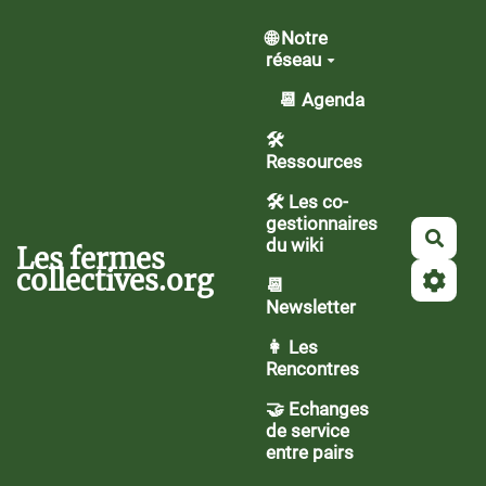
Aller au contenu principal
🌐 Notre
réseau
📆 Agenda
🛠️
Ressources
🛠 Les co-
gestionnaires
Rech
du wiki
Les fermes
collectives.org
📆
Newsletter
👩 Les
Rencontres
🤝 Echanges
de service
entre pairs