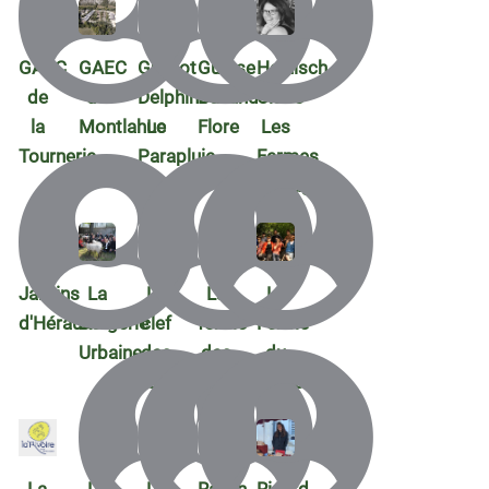
GAEC
GAEC
Guilhot
Guiose
Heinisch
de
de
Delphine
Balland
Claire
la
Montlahuc
Le
Flore
Les
Tournerie
Parapluie
Fermes
Partagées
Jardins
La
La
La
La
d'Hérault
Bergerie
clef
ferme
Ferme
Urbaine
des
des
du
sables
Roussets
Jarrioz