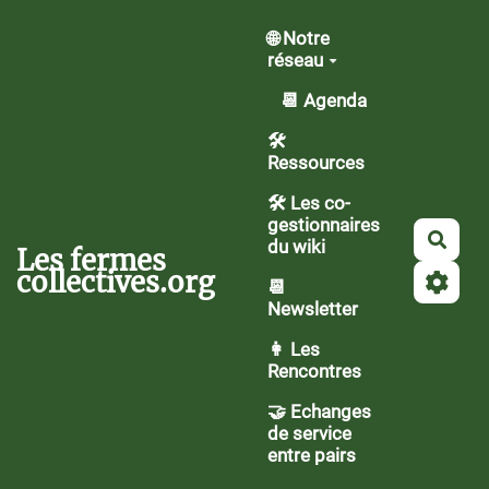
Aller au contenu principal
🌐 Notre
réseau
📆 Agenda
🛠️
Ressources
🛠 Les co-
gestionnaires
Rech
du wiki
Les fermes
collectives.org
📆
Newsletter
👩 Les
Rencontres
🤝 Echanges
de service
entre pairs