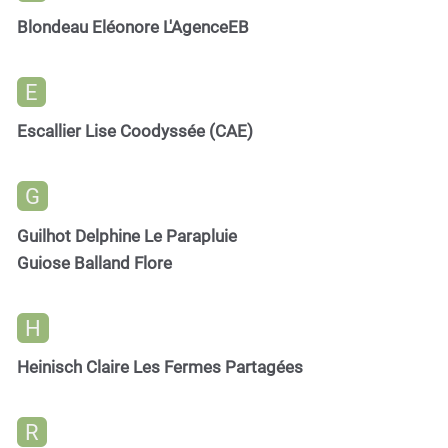
Blondeau Eléonore L'AgenceEB
E
Escallier Lise Coodyssée (CAE)
G
Guilhot Delphine Le Parapluie
Guiose Balland Flore
H
Heinisch Claire Les Fermes Partagées
R