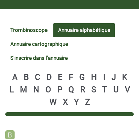
Trombinoscope
Annuaire alphabétique
Annuaire cartographique
S'inscrire dans l'annuaire
A
B
C
D
E
F
G
H
I
J
K
L
M
N
O
P
Q
R
S
T
U
V
W
X
Y
Z
B