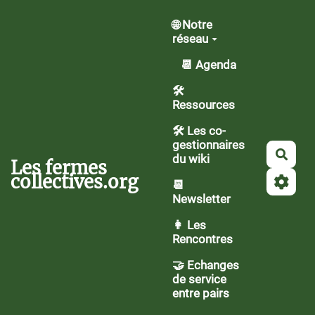
Aller au contenu principal
🌐 Notre
réseau
📆 Agenda
🛠️
Ressources
🛠 Les co-
gestionnaires
Rech
du wiki
Les fermes
collectives.org
📆
Newsletter
👩 Les
Rencontres
🤝 Echanges
de service
entre pairs